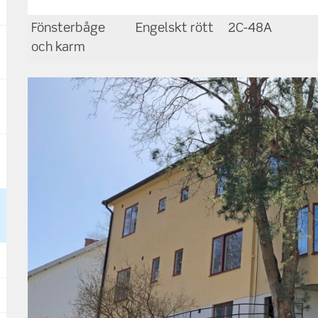
Fönsterbåge
Engelskt rött
2C-48A
och karm