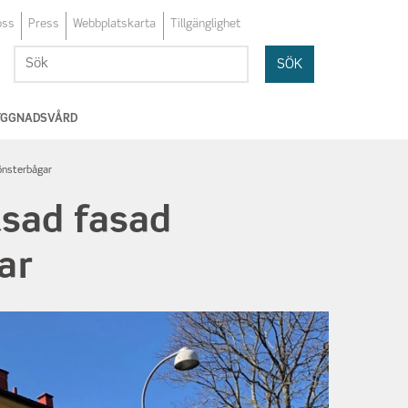
oss
Press
Webbplatskarta
Tillgänglighet
Sök
Sök
BYGGNADSVÅRD
fönsterbågar
tsad fasad
ar