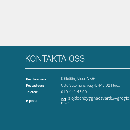
KONTAKTA OSS
Källnääs, Nääs Slott
Besöksadress:
Otto Salomons väg 4, 448 92 Floda
Postadress:
010-441 43 60
Telefon:
slojdochbyggnadsvard@vgregio
E-post:
n.se