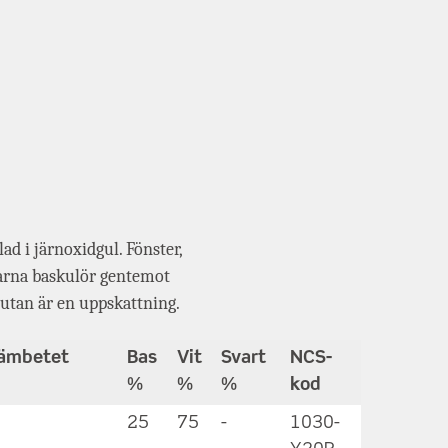
d i järnoxidgul. Fönster,
larna baskulör gentemot
 utan är en uppskattning.
eämbetet
Bas
Vit
Svart
NCS-
%
%
%
kod
25
75
-
1030-