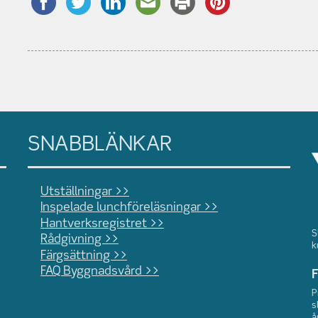
SNABBLÄNKAR
Utställningar >>
Inspelade lunchföreläsningar >>
Hantverksregistret >>
S
Rådgivning >>
k
Färgsättning >>
FAQ Byggnadsvård >>
F
P
s
å