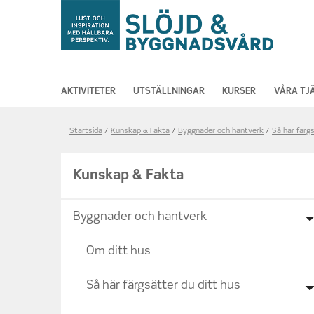
AKTIVITETER
UTSTÄLLNINGAR
KURSER
VÅRA TJ
Länkstig,
Startsida
Kunskap & Fakta
Byggnader och hantverk
Så här färgs
du
är
Kunskap & Fakta
på
sidan
Byggnader och hantverk
1930-
tal
Om ditt hus
-
ljusgul
Så här färgsätter du ditt hus
putsad