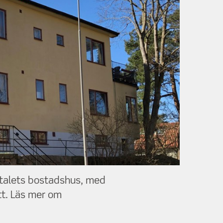
0-talets bostadshus, med
tt. Läs mer om