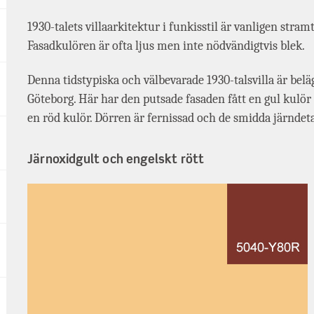
1930-talets villaarkitektur i funkisstil är vanligen stra
Fasadkulören är ofta ljus men inte nödvändigtvis blek.
Denna tidstypiska och välbevarade 1930-talsvilla är belä
Göteborg. Här har den putsade fasaden fått en gul kulö
en röd kulör. Dörren är fernissad och de smidda järndeta
Järnoxidgult och engelskt rött