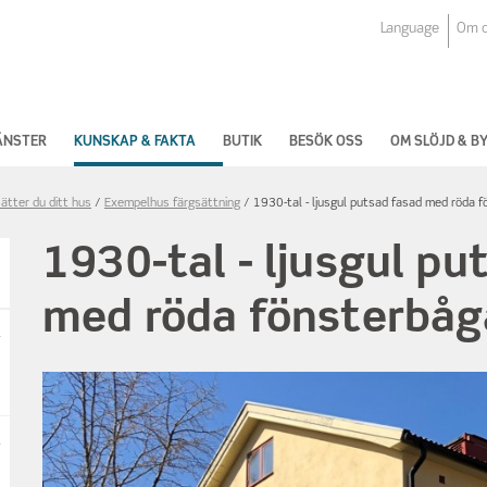
Language
Om 
ÄNSTER
KUNSKAP & FAKTA
BUTIK
BESÖK OSS
OM SLÖJD & 
ätter du ditt hus
Exempelhus färgsättning
1930-tal - ljusgul putsad fasad med röda 
1930-tal - ljusgul pu
med röda fönsterbåg