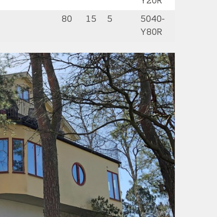
Y20R
80
15
5
5040-
Y80R