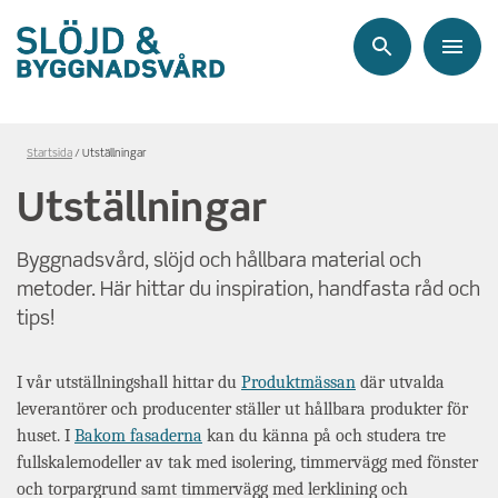
Sök
Meny
Länkstig,
Startsida
Utställningar
du
Utställningar
är
på
Byggnadsvård, slöjd och hållbara material och
sidan
metoder. Här hittar du inspiration, handfasta råd och
Utställningar
tips!
I vår utställningshall hittar du
Produktmässan
där utvalda
leverantörer och producenter ställer ut hållbara produkter för
huset. I
Bakom fasaderna
kan du känna på och studera tre
fullskalemodeller av tak med isolering, timmervägg med fönster
och torpargrund samt timmervägg med lerklining och