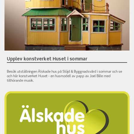
Upplev konstverket Huset i sommar
Besök utställningen Älskade hus på Slöjd & Byggnadsvård i sommar och se
och hör konstverket Huset - en husmodell av papp av Joel Bille med
tillhörande musik.