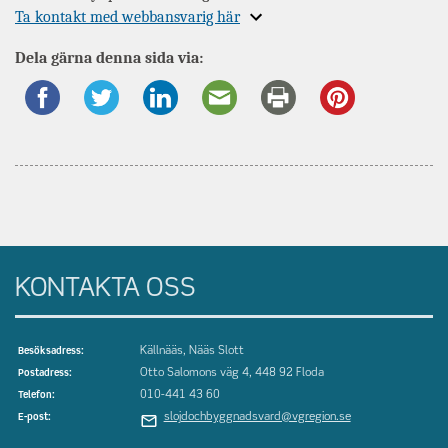
Expandera
Ta kontakt med webbansvarig här
information
Dela gärna denna sida via:
om
KONTAKTA OSS
Källnääs, Nääs Slott
Besöksadress:
Otto Salomons väg 4, 448 92 Floda
Postadress:
010-441 43 60
Telefon:
slojdochbyggnadsvard@vgregion.se
E-post: