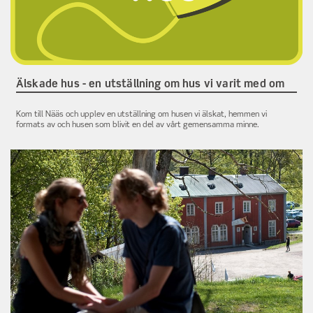
Älskade hus - en utställning om hus vi varit med om
Kom till Nääs och upplev en utställning om husen vi älskat, hemmen vi
formats av och husen som blivit en del av vårt gemensamma minne.