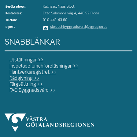
Källnääs, Nääs Slott
Besöksadress:
Otto Salomons väg 4, 448 92 Floda
Postadress:
010-441 43 60
Telefon:
slojdochbyggnadsvard@vgregion.se
E-post:
SNABBLÄNKAR
Utställningar >>
Inspelade lunchföreläsningar >>
Hantverksregistret >>
Rådgivning >>
Färgsättning >>
FAQ Byggnadsvård >>