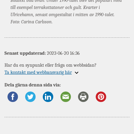
Bildtext bild ovan: Under 1990-talet blev det populärt med
till exempel terrakottatoner och gult. Kvarter i
Ulricehamn, senast omgestaltat i mitten av 1990-talet.
Foto: Carina Carlsson.
Senast uppdaterad:
2023-06-20 16:36
Har du en synpunkt eller fråga om webbsidan?
Expandera
Ta kontakt med webbansvarig här
information
Dela gärna denna sida via:
om