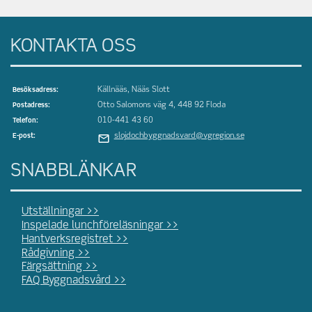
KONTAKTA OSS
Källnääs, Nääs Slott
Besöksadress:
Otto Salomons väg 4, 448 92 Floda
Postadress:
010-441 43 60
Telefon:
slojdochbyggnadsvard@vgregion.se
E-post:
SNABBLÄNKAR
Utställningar >>
Inspelade lunchföreläsningar >>
Hantverksregistret >>
Rådgivning >>
Färgsättning >>
FAQ Byggnadsvård >>