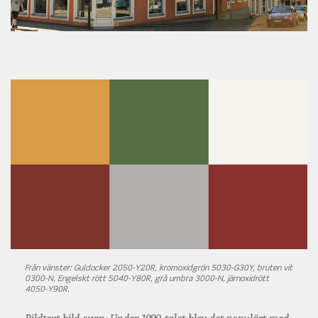
Från vänster: Guldocker 2050-Y20R, kromoxidgrön 5030-G30Y, bruten vit
0300-N, Engelskt rött 5040-Y80R, grå umbra 3000-N, järnoxidrött
4050-Y90R.