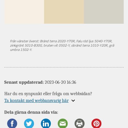
Från vänster överst: Bränd terra 2020-Y70R, Falu röd ljus 5040-Y70R,
zinkgrönt 5010-B30G, bruten vit 0502-Y, obränd terra 1010-Y20R, grå
umbra 1502-Y.
Senast uppdaterad:
2023-06-20 16:36
Har du en synpunkt eller fråga om webbsidan?
Expandera
Ta kontakt med webbansvarig här
information
Dela gärna denna sida via:
om