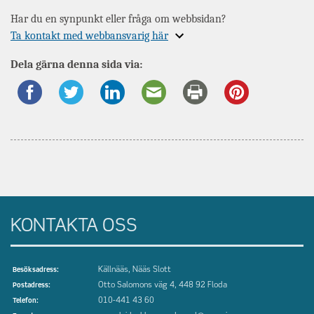
Har du en synpunkt eller fråga om webbsidan?
Expandera
Ta kontakt med webbansvarig här
information
Dela gärna denna sida via:
om
KONTAKTA OSS
Källnääs, Nääs Slott
Besöksadress:
Otto Salomons väg 4, 448 92 Floda
Postadress:
010-441 43 60
Telefon: