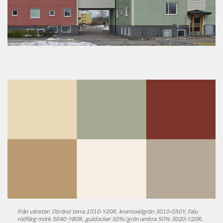
Från vänster: Obränd terra 1010-Y20R, kromoxidgrön 3010-G50Y, Falu
rödfärg mörk 5040-Y80R, guldocker 50%/grön umbra 50% 3020-Y20R,