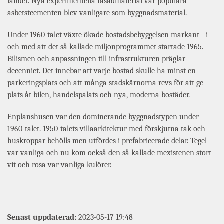
landet. Nya experimentella fasadmaterial var populära -
asbetstcementen blev vanligare som byggnadsmaterial.
Under 1960-talet växte ökade bostadsbebyggelsen markant - i
och med att det så kallade miljonprogrammet startade 1965.
Bilismen och anpassningen till infrastrukturen präglar
decenniet. Det innebar att varje bostad skulle ha minst en
parkeringsplats och att många stadskärnorna revs för att ge
plats åt bilen, handelspalats och nya, moderna bostäder.
Enplanshusen var den dominerande byggnadstypen under
1960-talet. 1950-talets villaarkitektur med förskjutna tak och
huskroppar behölls men utfördes i prefabricerade delar. Tegel
var vanliga och nu kom också den så kallade mexistenen stort -
vit och rosa var vanliga kulörer.
Senast uppdaterad:
2023-05-17 19:48