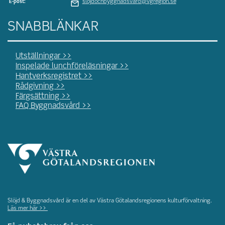
slojdochbyggnadsvard@vgregion.se
E-post:
SNABBLÄNKAR
Utställningar >>
Inspelade lunchföreläsningar >>
Hantverksregistret >>
Rådgivning >>
Färgsättning >>
FAQ Byggnadsvård >>
Slöjd & Byggnadsvård är en del av Västra Götalandsregionens kulturförvaltning.
Läs mer här >>