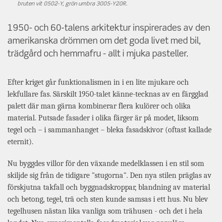
bruten vit 0502-Y, grön umbra 3005-Y20R.
1950- och 60-talens arkitektur inspirerades av den
amerikanska drömmen om det goda livet med bil,
trädgård och hemmafru - allt i mjuka pasteller.
Efter kriget går funktionalismen in i en lite mjukare och
lekfullare fas. Särskilt 1950-talet känne-tecknas av en färgglad
palett där man gärna kombinerar flera kulörer och olika
material. Putsade fasader i olika färger är på modet, liksom
tegel och – i sammanhanget – bleka fasadskivor (oftast kallade
eternit).
Nu byggdes villor för den växande medelklassen i en stil som
skiljde sig från de tidigare "stugorna". Den nya stilen präglas av
förskjutna takfall och byggnadskroppar, blandning av material
och betong, tegel, trä och sten kunde samsas i ett hus. Nu blev
tegelhusen nästan lika vanliga som trähusen - och det i hela