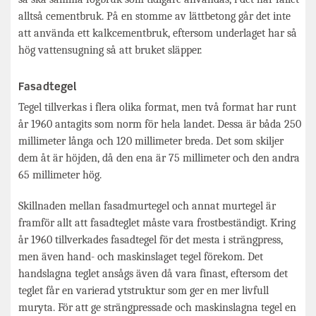
alltså cementbruk. På en stomme av lättbetong går det inte
att använda ett kalkcementbruk, eftersom underlaget har så
hög vattensugning så att bruket släpper.
Fasadtegel
Tegel tillverkas i flera olika format, men två format har runt
år 1960 antagits som norm för hela landet. Dessa är båda 250
millimeter långa och 120 millimeter breda. Det som skiljer
dem åt är höjden, då den ena är 75 millimeter och den andra
65 millimeter hög.
Skillnaden mellan fasadmurtegel och annat murtegel är
framför allt att fasadteglet måste vara frostbeständigt. Kring
år 1960 tillverkades fasadtegel för det mesta i strängpress,
men även hand- och maskinslaget tegel förekom. Det
handslagna teglet ansågs även då vara finast, eftersom det
teglet får en varierad ytstruktur som ger en mer livfull
muryta. För att ge strängpressade och maskinslagna tegel en