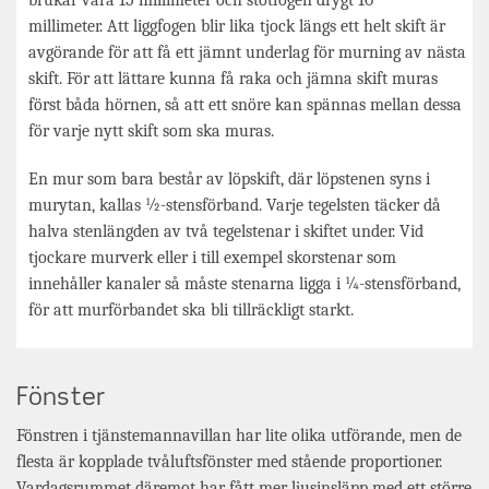
brukar vara 15 millimeter och stötfogen drygt 10
millimeter.
Att liggfogen blir lika tjock längs ett helt skift är
avgörande för att få ett jämnt underlag för murning av nästa
skift. För att lättare kunna få raka och jämna skift muras
först båda hörnen, så att ett snöre kan spännas mellan dessa
för varje nytt skift som ska muras.
En mur som bara består av löpskift, där löpstenen syns i
murytan, kallas ½-stensförband. Varje tegelsten täcker då
halva stenlängden av två tegelstenar i skiftet under. Vid
tjockare murverk eller i till exempel skorstenar som
innehåller kanaler så måste stenarna ligga i ¼-stensförband,
för att murförbandet ska bli tillräckligt starkt.
Fönster
Fönstren i tjänstemannavillan har lite olika utförande, men de
flesta är kopplade tvåluftsfönster med stående proportioner.
Vardagsrummet däremot har fått mer ljusinsläpp med ett större