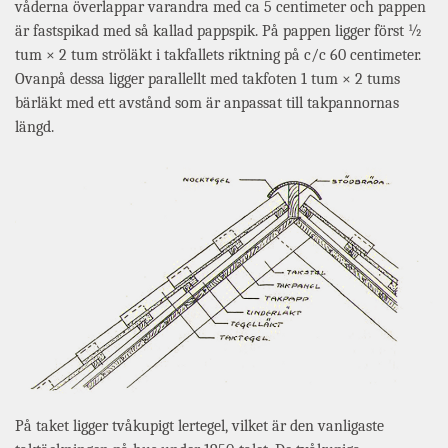
våderna överlappar varandra med ca 5 centimeter och pappen
är fastspikad med så kallad pappspik. På pappen ligger först ½
tum × 2 tum ströläkt i takfallets riktning på c/c 60 centimeter.
Ovanpå dessa ligger parallellt med takfoten 1 tum × 2 tums
bärläkt med ett avstånd som är anpassat till takpannornas
längd.
På taket ligger tvåkupigt lertegel, vilket är den vanligaste