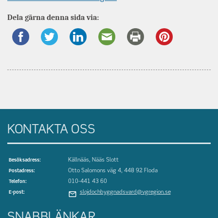
information
Dela gärna denna sida via:
om
KONTAKTA OSS
Källnääs, Nääs Slott
Besöksadress:
Otto Salomons väg 4, 448 92 Floda
Postadress:
010-441 43 60
Telefon:
slojdochbyggnadsvard@vgregion.se
E-post:
SNABBLÄNKAR