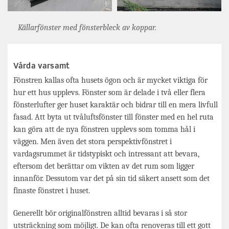
Källarfönster med fönsterbleck av koppar.
Vårda varsamt
Fönstren kallas ofta husets ögon och är mycket viktiga för
hur ett hus upplevs. Fönster som är delade i två eller flera
fönsterlufter ger huset karaktär och bidrar till en mera livfull
fasad. Att byta ut tvåluftsfönster till fönster med en hel ruta
kan göra att de nya fönstren upplevs som tomma hål i
väggen. Men även det stora perspektivfönstret i
vardagsrummet är tidstypiskt och intressant att bevara,
eftersom det berättar om vikten av det rum som ligger
innanför. Dessutom var det på sin tid säkert ansett som det
finaste fönstret i huset.
Generellt bör originalfönstren alltid bevaras i så stor
utsträckning som möjligt. De kan ofta renoveras till ett gott