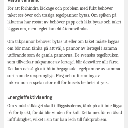
Vårda varsamt
För att förhindra läckage och problem med fukt behöver
taket ses över och trasiga tegelpannor bytas. Om spiken på
läkterna har rostat av behöver papp och läkt bytas och taket
läggas om, men teglet kan då återanvändas.
Om takpannor behöver bytas ut eller om taket måste läggas
om bör man tänka på att välja pannor av lertegel i samma
utförande som de gamla pannorna. De svenska tegelbruken
som tillverkar takpannor av lertegel blir dessvärre allt färre.
Det kan också gå att hitta begagnade tegelpannor av samma
sort som de ursprungliga. Färg och utformning av
takpannorna spelar stor roll för husets helhetsintryck.
Energieffektivisering
Om vindsbjälklaget skall tilläggsisoleras, tänk på att inte lägga
på för tjockt, för då blir vinden för kall. Detta medför en ökad
luftfuktighet, vilket i sin tur kan leda till fuktproblem.