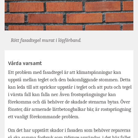
Rött fasadtegel murat i löpförband.
Vårda varsamt
Ett problem med fasadtegel är att klimatspänningar kan
uppstå mellan teglet och den bakomliggande stommen. Detta
kan leda till att sprickor uppstår i teglet och att puts och tegel
i värsta fall kan falla ner. Även frostsprängningar kan
förekomma och då behöver de skadade stenarna bytas. Över
fönster, där armerade lättbetongbalkar bär, är rostsprängning
ett vanligt förekommande problem.
Om det har uppstått skador i fasaden som behöver repareras
så ska samma fogbruk som tidigare användas, i det här fallet