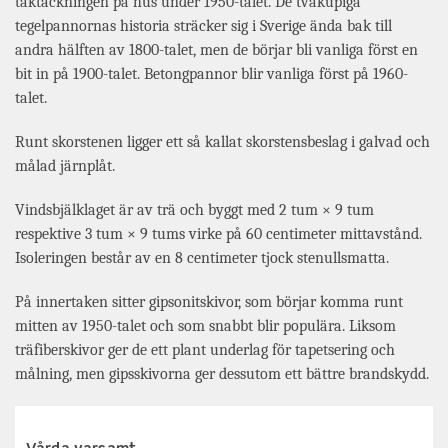
taktäckningen på hus under 1950-talet. De tvåkupiga
tegelpannornas historia sträcker sig i Sverige ända bak till
andra hälften av 1800-talet, men de börjar bli vanliga först en
bit in på 1900-talet. Betongpannor blir vanliga först på 1960-
talet.
Runt skorstenen ligger ett så kallat skorstensbeslag i galvad och
målad järnplåt.
Vindsbjälklaget är av trä och byggt med 2 tum × 9 tum
respektive 3 tum × 9 tums virke på 60 centimeter mittavstånd.
Isoleringen består av en 8 centimeter tjock stenullsmatta.
På innertaken sitter gipsonitskivor, som börjar komma runt
mitten av 1950-talet och som snabbt blir populära. Liksom
träfiberskivor ger de ett plant underlag för tapetsering och
målning, men gipsskivorna ger dessutom ett bättre brandskydd.