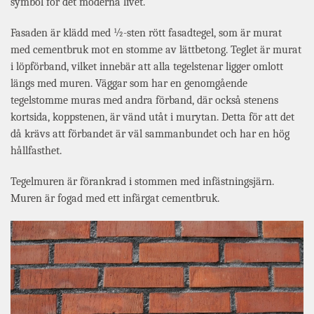
symbol för det moderna livet.
Fasaden är klädd med ½-sten rött fasadtegel, som är murat
med cementbruk mot en stomme av lättbetong. Teglet är murat
i löpförband, vilket innebär att alla tegelstenar ligger omlott
längs med muren. Väggar som har en genomgående
tegelstomme muras med andra förband, där också stenens
kortsida, koppstenen, är vänd utåt i murytan. Detta för att det
då krävs att förbandet är väl sammanbundet och har en hög
hållfasthet.
Tegelmuren är förankrad i stommen med infästningsjärn.
Muren är fogad med ett infärgat cementbruk.