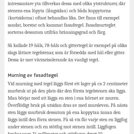
intressantare yta tillverkas dessa med olika ytstrukturer, där
stenens ena löpyta (långsidan) och båda koppytorna
(kortsidorna) oftast behandlas lika. Det finns till exempel
sandat, borstat och kammat fasadtegel. Fasadmurteglet
sorteras dessutom utifrån bränningsgrad och färg.
Så kallade 19-håls, 78-håls och gittertegel är exempel på olika
slags lättare tegelstenar, som är försedda med hål eller gitter.
Dessa är mer värmeisolerande än vanligt tegel.
Murning av fasadtegel
Vid murning med tegel läggs först ett lager på ca 2 centimeter
murbruk ut på den plats där den första tegelstenen ska ligga.
Man börjar med att lägga en sten i ena hörnet av muren.
Överflödigt bruk på utsidan dras av med mursleven. På nästa
sten läggs murbruk dessutom på ena koppytan innan den
läggs intill den förra stenen. På så vis får varje sten en liggfog
under stenen och en stötfog mot stenen intill. Liggfogen