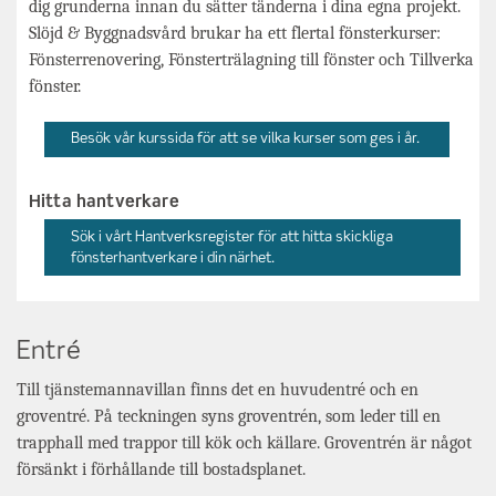
dig grunderna innan du sätter tänderna i dina egna projekt.
Slöjd & Byggnadsvård brukar ha ett flertal fönsterkurser:
Fönsterrenovering, Fönsterträlagning till fönster och Tillverka
fönster.
Besök vår kurssida för att se vilka kurser som ges i år.
Hitta hantverkare
Sök i vårt Hantverksregister för att hitta skickliga
fönsterhantverkare i din närhet.
Entré
Till tjänstemannavillan finns det en huvudentré och en
groventré. På teckningen syns groventrén, som leder till en
trapphall med trappor till kök och källare. Groventrén är något
försänkt i förhållande till bostadsplanet.