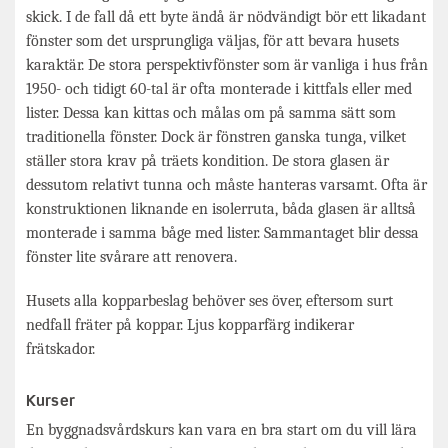
skick. I de fall då ett byte ändå är nödvändigt bör ett likadant
fönster som det ursprungliga väljas, för att bevara husets
karaktär. De stora perspektivfönster som är vanliga i hus från
1950- och tidigt 60-tal är ofta monterade i kittfals eller med
lister. Dessa kan kittas och målas om på samma sätt som
traditionella fönster. Dock är fönstren ganska tunga, vilket
ställer stora krav på träets kondition. De stora glasen är
dessutom relativt tunna och måste hanteras varsamt. Ofta är
konstruktionen liknande en isolerruta, båda glasen är alltså
monterade i samma båge med lister. Sammantaget blir dessa
fönster lite svårare att renovera.
Husets alla kopparbeslag behöver ses över, eftersom surt
nedfall fräter på koppar. Ljus kopparfärg indikerar
frätskador.
Kurser
En byggnadsvårdskurs kan vara en bra start om du vill lära