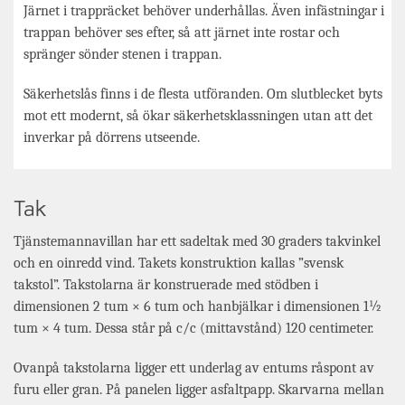
Järnet i trappräcket behöver underhållas. Även infästningar i
trappan behöver ses efter, så att järnet inte rostar och
spränger sönder stenen i trappan.
Säkerhetslås finns i de flesta utföranden. Om slutblecket byts
mot ett modernt, så ökar säkerhetsklassningen utan att det
inverkar på dörrens utseende.
Tak
Tjänstemannavillan har ett sadeltak med 30 graders takvinkel
och en oinredd vind. Takets konstruktion kallas ”svensk
takstol”. Takstolarna är konstruerade med stödben i
dimensionen 2 tum × 6 tum och hanbjälkar i dimensionen 1½
tum × 4 tum. Dessa står på c/c (mittavstånd) 120 centimeter.
Ovanpå takstolarna ligger ett underlag av entums råspont av
furu eller gran. På panelen ligger asfaltpapp. Skarvarna mellan