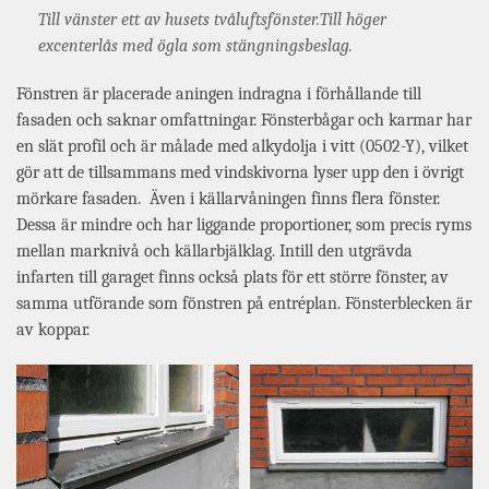
Till vänster ett av husets tvåluftsfönster.Till höger
excenterlås med ögla som stängningsbeslag.
Fönstren är placerade aningen indragna i förhållande till
fasaden och saknar omfattningar. Fönsterbågar och karmar har
en slät profil och är målade med alkydolja i vitt (0502-Y), vilket
gör att de tillsammans med vindskivorna lyser upp den i övrigt
mörkare fasaden. Även i källarvåningen finns flera fönster.
Dessa är mindre och har liggande proportioner, som precis ryms
mellan marknivå och källarbjälklag. Intill den utgrävda
infarten till garaget finns också plats för ett större fönster, av
samma utförande som fönstren på entréplan. Fönsterblecken är
av koppar.