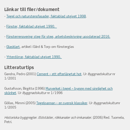
Länkar till filer/dokument
-
Tegel och naturstensfasader, faktablad utgivet 1998
.
-
Fönster, faktablad utgivet 1990.
-
Fönsterrenovering steg för steg, arbetsbeskrivning uppdaterad 2016.
-
Glasklart
, artikel i Gård & Torp om fönsterglas
-
Ytterdörrar
, faktablad utgivet 1990.
Litteraturtips
Gandra, Pedro (2001)
Cement – ett efterlängtat hot
.
Ur
Byggnadskultur
nr
1/2001
Gustafsson, Birgitta (1996)
Murverket i tegel – bygge med sinnlighet och
skönhet
.
Ur
Byggnadskultur
nr 1/1996
Göllas, Mimmi (2005)
Tegelpannan – en svensk klassiker
. Ur
Byggnadskultur
nr
1/2005
Historiska byggregler. Eldstäder, rökkanaler och imkanaler.
(2006) Red. Tuomela,
Petri.