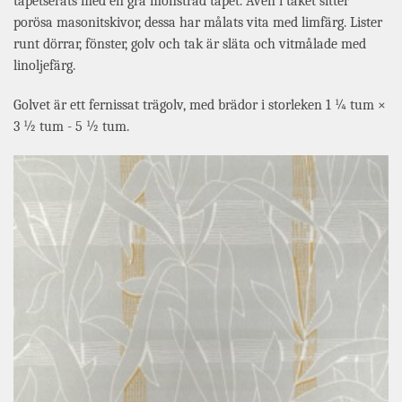
tapetserats med en grå mönstrad tapet. Även i taket sitter
porösa masonitskivor, dessa har målats vita med limfärg. Lister
runt dörrar, fönster, golv och tak är släta och vitmålade med
linoljefärg.
Golvet är ett fernissat trägolv, med brädor i storleken 1 ¼ tum ×
3 ½ tum - 5 ½ tum.