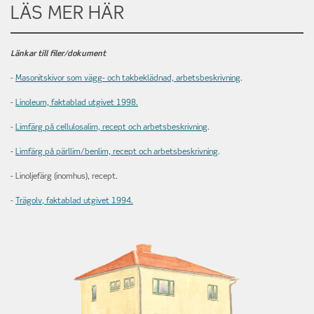
LÄS MER HÄR
Länkar till filer/dokument
-
Masonitskivor som vägg- och takbeklädnad, arbetsbeskrivning
.
-
Linoleum, faktablad utgivet 1998.
-
Limfärg på cellulosalim, recept och arbetsbeskrivning
.
-
Limfärg på pärllim/benlim, recept och arbetsbeskrivning
.
- Linoljefärg (inomhus), recept.
-
Trägolv
, faktablad utgivet 1994.