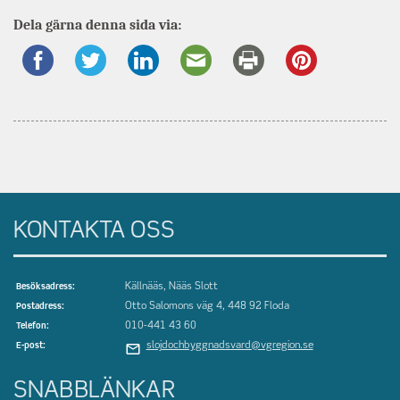
information
Dela gärna denna sida via:
om
KONTAKTA OSS
Källnääs, Nääs Slott
Besöksadress:
Otto Salomons väg 4, 448 92 Floda
Postadress:
010-441 43 60
Telefon:
slojdochbyggnadsvard@vgregion.se
E-post:
SNABBLÄNKAR