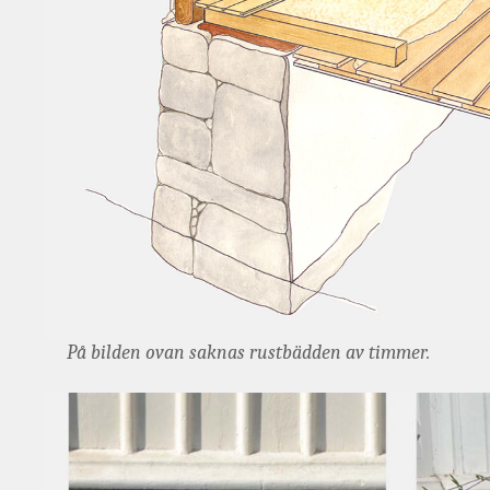
På bilden ovan saknas rustbädden av timmer.