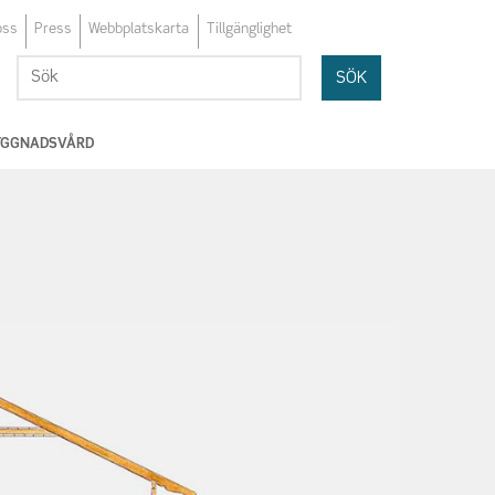
oss
Press
Webbplatskarta
Tillgänglighet
Sök
Sök
BYGGNADSVÅRD
n