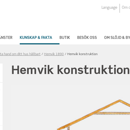
Language
Om 
ÄNSTER
KUNSKAP & FAKTA
BUTIK
BESÖK OSS
OM SLÖJD & 
 ta hand om ditt hus hållbart
Hemvik 1890
Hemvik konstruktion
Hemvik konstruktio