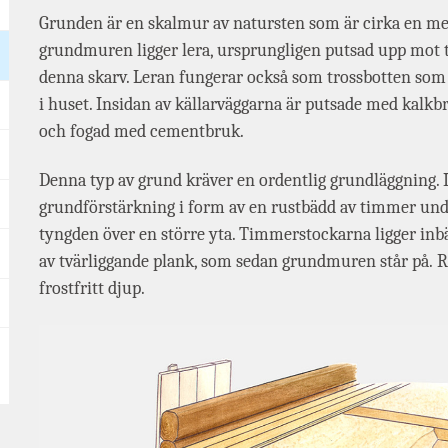
Grunden är en skalmur av natursten som är cirka en met
grundmuren ligger lera, ursprungligen putsad upp mot 
denna skarv. Leran fungerar också som trossbotten som h
i huset. Insidan av källarväggarna är putsade med kalkb
och fogad med cementbruk.
Denna typ av grund kräver en ordentlig grundläggning. I d
grundförstärkning i form av en rustbädd av timmer und
tyngden över en större yta. Timmerstockarna ligger inbä
av tvärliggande plank, som sedan grundmuren står på. R
frostfritt djup.