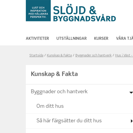
AKTIVITETER
UTSTÄLLNINGAR
KURSER
VÅRA TJ
Länkstig,
Startsida
Kunskap & Fakta
Byggnader och hantverk
Hus i Väst -
du
är
Kunskap & Fakta
på
sidan
Byggnader och hantverk
Hemvik
konstruktion
Om ditt hus
Så här färgsätter du ditt hus