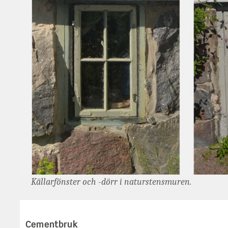
Källarfönster och -dörr i naturstensmuren.
Cementbruk