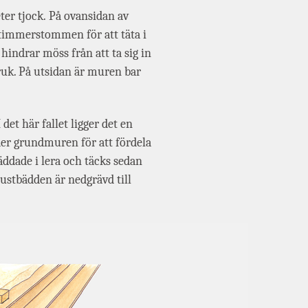
er tjock. På ovansidan av
timmerstommen för att täta i
indrar möss från att ta sig in
ruk. På utsidan är muren bar
et här fallet ligger det en
er grundmuren för att fördela
ddade i lera och täcks sedan
ustbädden är nedgrävd till