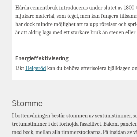
Hårda cementbruk introduceras under slutet av 1800-ta
mjukare material, som tegel, men kan fungera tillsam
har dock mindre möjlighet att ta upp rörelser och spri
är att aldrig laga med ett starkare bruk än stenen eller 
Energieffektivisering
Likt
Helgeröd
kan du behöva efterisolera bjälklagen om
Stomme
I bottenvåningen består stommen av sextumstimmer, so
tretumstimmer i det förhöjda fasadlivet. Bakom pane
med beck, mellan alla timmerstockarna. På insidan av väg