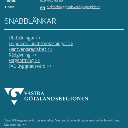
010-441 43 60
Telefon:
slojdochbyggnadsvard@vgregion.se
E-post:
SNABBLÄNKAR
Utställningar >>
Inspelade lunchföreläsningar >>
Hantverksregistret >>
Rådgivning >>
Färgsättning >>
FAQ Byggnadsvård >>
Slöjd & Byggnadsvård är en del av Västra Götalandsregionens kulturförvaltning.
Läs mer här >>