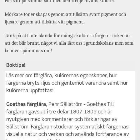
Fortsätt på samma sätt med den tredje nivåns kulörer.
Mörkare toner skapas genom att tillsätta svart pigment och
ljusare genom att tillsätta vitt pigment.
Tänk på att inte blanda för många kulörer i färgen - risken är
att det blir brunt, något vi alla lärt oss i grundskolans men som
behöver påminnas om!
Boktips!
Läs mer om färglära, kulörernas egenskaper, hur
färgerna bryts i ljus och gentemot varandra samt hur
kulörerna uppfattas:
Goethes färglära
, Pehr Sällström - Goethes Till
färgläran gavs ut i tre delar 1807-1809 och är
nyutgiven med kommentarer och förklaringar av
Sällström. Färgläran studerar systematiskt färgernas
visuella natur och verkan och används fortfarande av