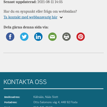
Senast uppdaterad:
2021-08-11 14:05
Har du en synpunkt eller fråga om webbsidan?
Expandera
Ta kontakt med webbansvarig här
information
Dela gärna denna sida via:
om
KONTAKTA OSS
Källnääs, Nääs Slott
Besöksadress:
Otto Salomons väg 4, 448 92 Floda
Postadress: