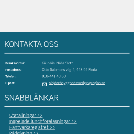
KONTAKTA OSS
Källnääs, Nääs Slott
Besöksadress:
Otto Salomons väg 4, 448 92 Floda
Postadress:
010-441 43 60
Telefon:
slojdochbyggnadsvard@vgregion.se
E-post:
SNABBLÄNKAR
Utställningar >>
Inspelade lunchföreläsningar >>
Hantverksregistret >>
Rådgivning >>