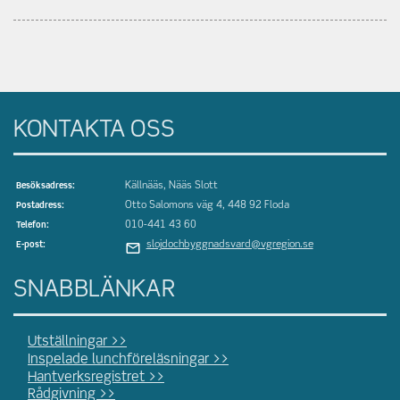
KONTAKTA OSS
Källnääs, Nääs Slott
Besöksadress:
Otto Salomons väg 4, 448 92 Floda
Postadress:
010-441 43 60
Telefon:
slojdochbyggnadsvard@vgregion.se
E-post:
SNABBLÄNKAR
Utställningar >>
Inspelade lunchföreläsningar >>
Hantverksregistret >>
Rådgivning >>