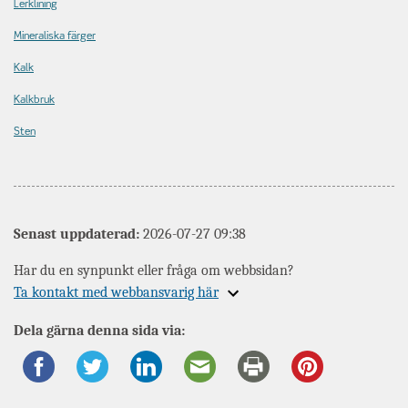
Lerklining
Mineraliska färger
Kalk
Kalkbruk
Sten
Senast uppdaterad:
2026-07-27 09:38
Har du en synpunkt eller fråga om webbsidan?
Expandera
Ta kontakt med webbansvarig här
information
Dela gärna denna sida via:
om