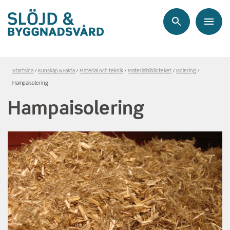
Sök
Meny
Länkstig,
Startsida
Kunskap & Fakta
Material och teknik
Materialbiblioteket
Isolering
du
Hampaisolering
är
Hampaisolering
på
sidan
Hampaisolering