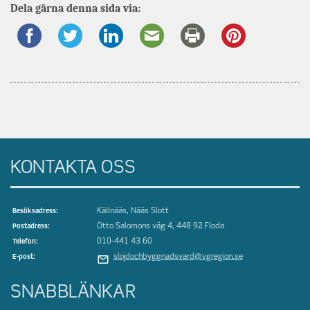
Dela gärna denna sida via:
om
KONTAKTA OSS
Källnääs, Nääs Slott
Besöksadress:
Otto Salomons väg 4, 448 92 Floda
Postadress:
010-441 43 60
Telefon:
slojdochbyggnadsvard@vgregion.se
E-post:
SNABBLÄNKAR