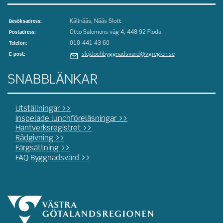
Källnääs, Nääs Slott
Besöksadress:
Otto Salomons väg 4, 448 92 Floda
Postadress:
010-441 43 60
Telefon:
slojdochbyggnadsvard@vgregion.se
E-post:
SNABBLÄNKAR
Utställningar >>
Inspelade lunchföreläsningar >>
Hantverksregistret >>
Rådgivning >>
Färgsättning >>
FAQ Byggnadsvård >>