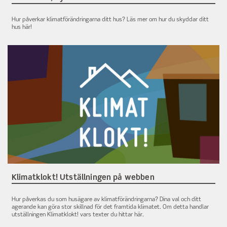
Hur påverkar klimatförändringarna ditt hus? Läs mer om hur du skyddar ditt
hus här!
Klimatklokt! Utställningen på webben
Hur påverkas du som husägare av klimatförändringarna? Dina val och ditt
agerande kan göra stor skillnad för det framtida klimatet. Om detta handlar
utställningen Klimatklokt! vars texter du hittar här.