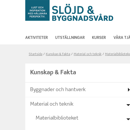
AKTIVITETER
UTSTÄLLNINGAR
KURSER
VÅRA TJ
Länkstig,
Startsida
Kunskap & Fakta
Material och teknik
Materialbibliotek
du
är
Kunskap & Fakta
på
sidan
Byggnader och hantverk
Papperstapet
Material och teknik
Materialbiblioteket