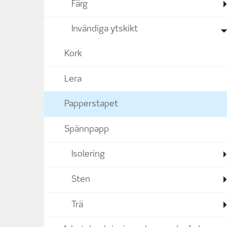
Färg
Invändiga ytskikt
Kork
Lera
Papperstapet
Spännpapp
Isolering
Sten
Trä