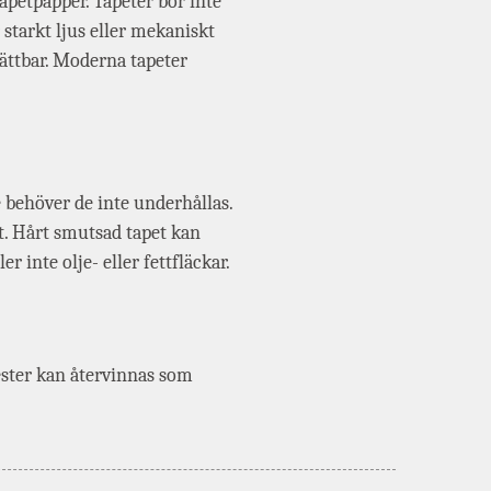
apetpapper. Tapeter bör inte
 starkt ljus eller mekaniskt
vättbar. Moderna tapeter
 behöver de inte underhållas.
t. Hårt smutsad tapet kan
r inte olje- eller fettfläckar.
ester kan återvinnas som