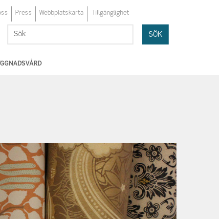
oss
Press
Webbplatskarta
Tillgänglighet
Sök
Sök
BYGGNADSVÅRD