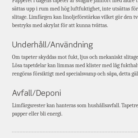
Papperet i dagens tapeter är svagare jämfört med äldre t
sättas upp i rum med hög luftfuktighet, inte utsättas för
slitage. Limfärgen kan linoljeförstärkas vilket gör den t
bestryks med akrylat för att kunna tvättas.
Underhåll/Användning
Om tapeter skyddas mot fukt, ljus och mekaniskt slitage
Lösa tapetdelar kan limmas med klister med låg fukthal
rengöras försiktigt med specialsvamp och såpa, detta gälle
Avfall/Deponi
Limfärgsrester kan hanteras som hushållsavfall. Tapetr
papper eller bli energi.