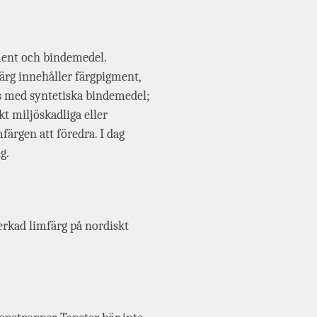
gment och bindemedel.
färg innehåller färgpigment,
s med syntetiska bindemedel;
t miljöskadliga eller
färgen att föredra. I dag
g.
verkad limfärg på nordiskt