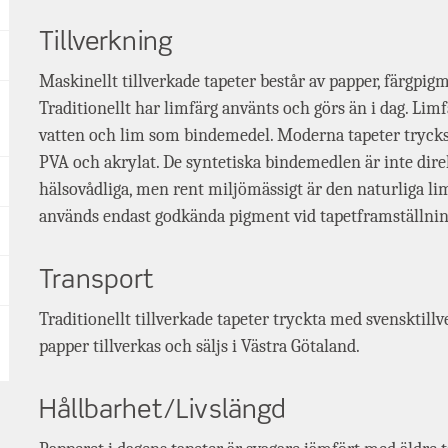
Tillverkning
Maskinellt tillverkade tapeter består av papper, färgpi
Traditionellt har limfärg använts och görs än i dag. Lim
vatten och lim som bindemedel. Moderna tapeter tryck
PVA och akrylat. De syntetiska bindemedlen är inte direk
hälsovådliga, men rent miljömässigt är den naturliga lim
används endast godkända pigment vid tapetframställnin
Transport
Traditionellt tillverkade tapeter tryckta med svensktill
papper tillverkas och säljs i Västra Götaland.
Hållbarhet/Livslängd