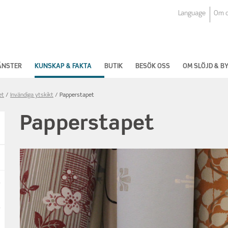
Language
Om 
ÄNSTER
KUNSKAP & FAKTA
BUTIK
BESÖK OSS
OM SLÖJD & 
et
Invändiga ytskikt
Papperstapet
Papperstapet