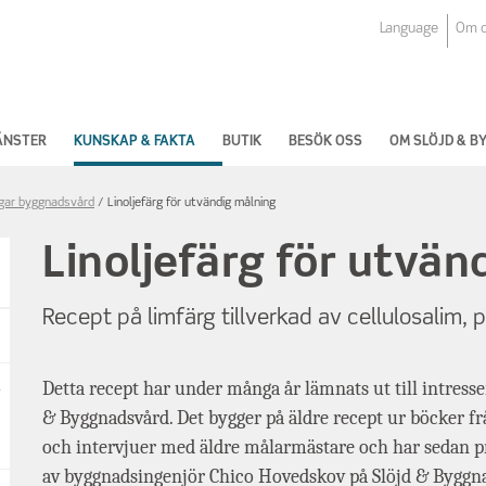
Language
Om 
ÄNSTER
KUNSKAP & FAKTA
BUTIK
BESÖK OSS
OM SLÖJD & 
ngar byggnadsvård
Linoljefärg för utvändig målning
Linoljefärg för utvän
Recept på limfärg tillverkad av cellulosalim, p
Detta recept har under många år lämnats ut till intress
& Byggnadsvård. Det bygger på äldre recept ur böcker fr
och intervjuer med äldre målarmästare och har sedan p
av byggnadsingenjör Chico Hovedskov på Slöjd & Byggn