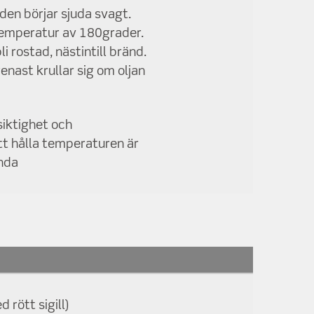
den börjar sjuda svagt.
 temperatur av 180grader.
 rostad, nästintill bränd.
enast krullar sig om oljan
siktighet och
tt hålla temperaturen är
ända
 rött sigill)