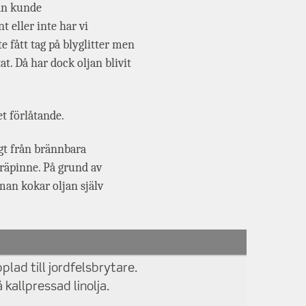
jan kunde
 eller inte har vi
 fått tag på blyglitter men
t. Då har dock oljan blivit
et förlåtande.
ngt från brännbara
 träpinne. På grund av
man kokar oljan själv
lad till jordfelsbrytare.
å kallpressad linolja.