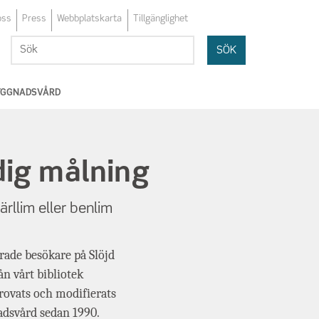
oss
Press
Webbplatskarta
Tillgänglighet
Sök
Sök
BYGGNADSVÅRD
dig målning
ärllim eller benlim
erade besökare på Slöjd
ån vårt bibliotek
rovats och modifierats
adsvård sedan 1990.