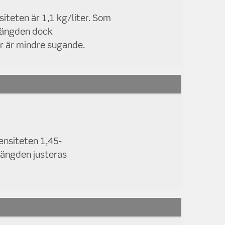
iteten är 1,1 kg/liter. Som
emängden dock
r är mindre sugande.
densiteten 1,45-
emängden justeras