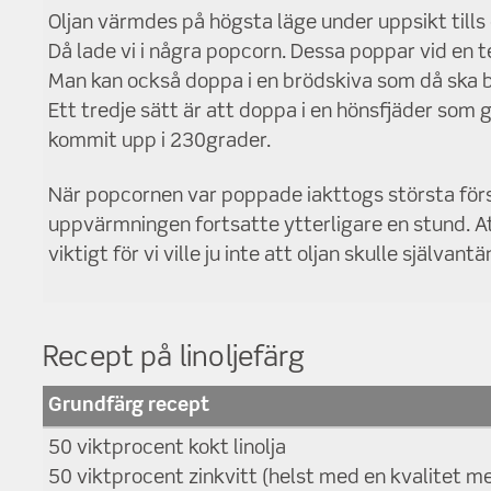
Oljan värmdes på högsta läge under uppsikt tills 
Då lade vi i några popcorn. Dessa poppar vid en
Man kan också doppa i en brödskiva som då ska bli
Ett tredje sätt är att doppa i en hönsfjäder som g
kommit upp i 230grader.
När popcornen var poppade iakttogs största för
uppvärmningen fortsatte ytterligare en stund. A
viktigt för vi ville ju inte att oljan skulle självant
Recept på linoljefärg
Grundfärg recept
50 viktprocent kokt linolja
50 viktprocent zinkvitt (helst med en kvalitet med