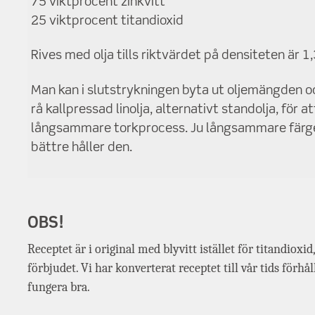
75 viktprocent zinkvitt
25 viktprocent titandioxid
Rives med olja tills riktvärdet på densiteten är 1,
Man kan i slutstrykningen byta ut oljemängden 
rå kallpressad linolja, alternativt standolja, för at
långsammare torkprocess. Ju långsammare färg
bättre håller den.
OBS!
Receptet är i original med blyvitt istället för titandioxid
förbjudet. Vi har konverterat receptet till vår tids förhål
fungera bra.