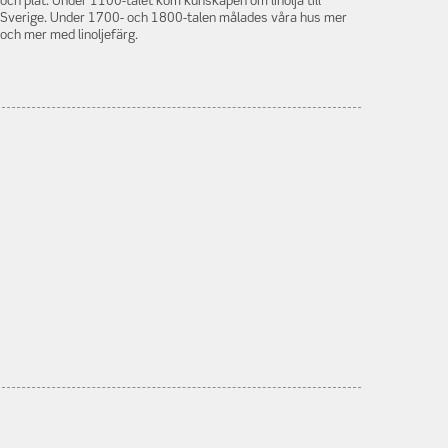
och plåt. Under 1100-talet kom kunskapen om linolja till
Sverige. Under 1700- och 1800-talen målades våra hus mer
och mer med linoljefärg.