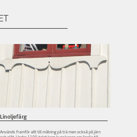
ET
Linoljefärg
Används framför allt till målning på trä men också på järn