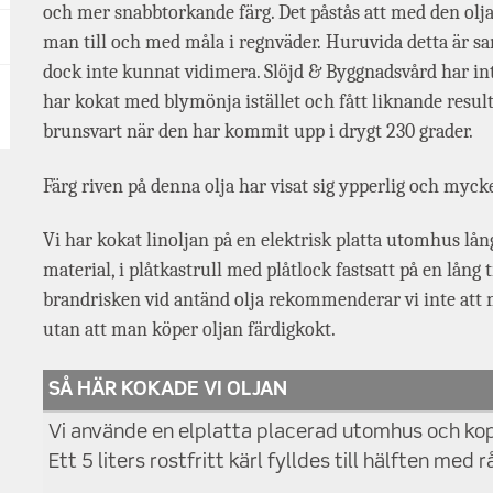
och mer snabbtorkande färg. Det påstås att med den ol
man till och med måla i regnväder. Huruvida detta är sant
dock inte kunnat vidimera. Slöjd & Byggnadsvård har inte
har kokat med blymönja istället och fått liknande resulta
brunsvart när den har kommit upp i drygt 230 grader.
Färg riven på denna olja har visat sig ypperlig och myck
Vi har kokat linoljan på en elektrisk platta utomhus lå
material, i plåtkastrull med plåtlock fastsatt på en lång
brandrisken vid antänd olja rekommenderar vi inte att 
utan att man köper oljan färdigkokt.
SÅ HÄR KOKADE VI OLJAN
Vi använde en elplatta placerad utomhus och kopp
Ett 5 liters rostfritt kärl fylldes till hälften med r