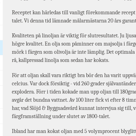
Receptet kan härledas till vanligt förekommande recept 
talet. Vi denna tid lämnade målarmästarna 20 års garant
Kvaliteten på linoljan är viktig för slutresultatet. Ju ljus
högre kvalitet. En olja som påminner om majsolja i färge
mörk i färgen som olivolja är inte lämplig. Det optimala
rå, kallpressad linolja som sedan har kokats.
För att oljan skall vara riktigt bra bör den ha varit uppv
celcius. Var dock försiktig - vid 260 grader självantände
explodera. Förr i tiden kokade man upp oljan till 180gr
avgår det bundna vattnet. Av 100 liter fick vi efter 8 tim
har, vad Slöjd & Byggnadsvård kunnat intervjua sig till, v
färgframställning under slutet av 1800-talet.
Ibland har man kokat oljan med 5 volymprocent blyglitt.