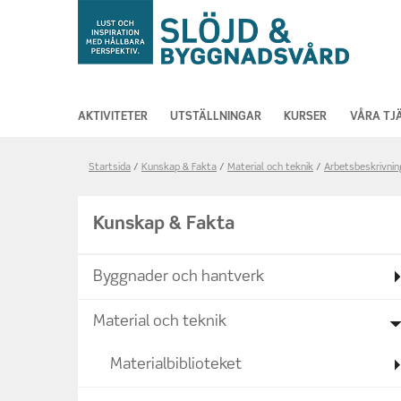
AKTIVITETER
UTSTÄLLNINGAR
KURSER
VÅRA TJ
Länkstig,
Startsida
Kunskap & Fakta
Material och teknik
Arbetsbeskrivni
du
är
Kunskap & Fakta
på
sidan
Byggnader och hantverk
Linoljefärg
för
Material och teknik
utvändig
målning
Materialbiblioteket