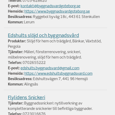
Telefon:
0703-628620
E-post:
kontakt@byggnadsvardgoteborg.se
Hemsida:
https://www.byggnadsvardgoteborg.se
Besöksadress:
Ryggebol byväg 18c, 443 61 Stenkullen
Kommun:
Lerum
Edshults slöjd och byggnadsvård
Produkter:
Slöjd för hem och trädgård, Bänkar, Växtstöd,
Pergola
Tjänster:
Måleri, fönsterrenovering, snickeri,
möbelrenovering, slöjd för hem och trädgård.
Telefon:
0702655222
E-post:
edshults.byggnadsvard@gmail.com
Hemsida:
https://www.edshultsbyggnadsvard.com
Besöksadress:
Edshultsvägen 7, 441 96 Hemsjö
Kommun:
Alingsås
Flylidens Snickeri
Tjänster:
Byggnadssnickeri: nytillverkning av
kompletterande snickerier till befintliga byggnader.
Telefon:
0723016676