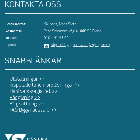
KONTAKTA OSS
Källnääs, Nääs Slott
Besöksadress:
Otto Salomons väg 4, 448 92 Floda
Postadress:
010-441 43 60
Telefon:
slojdochbyggnadsvard@vgregion.se
E-post:
SNABBLÄNKAR
Utställningar >>
Inspelade lunchföreläsningar >>
Hantverksregistret >>
Rådgivning >>
Färgsättning >>
FAQ Byggnadsvård >>