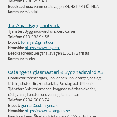
Telefon:
0730-25 94 83
Besöksadress:
Våmmedalsvägen 34, 431 44 MÖLNDAL
Kommun:
Mölndal
Tor Anjar Bygghantverk
Tjänster:
Byggnadsvård, snickeri, kurser
Telefon:
070-982 94 55
E-post:
tor.anjar@gmail.com
Hemsida:
https://www.anjar.se
Besöksadress:
Bergshällsvägen 1, 51172 fritsla
Kommun:
marks
Östängens glasmästeri & Byggnadsvård AB
Produkter:
fönsterglas, linoljor och linoljefärger, beslag,
tätningslister i lin, Fönsterkitt, Penslag och tillbehör
Tjänster:
Snickeriarbeten, byggnadsvårdssnickerier,
rådgivning, fönsterrenovering, glasmästeri
Telefon:
0704-60 86 74
E-post:
gunnar@ostangens.se
Hemsida:
https://www.ostangens.se
Besöksadress:
Älgeland Östängen 2, 45751 Bullaren