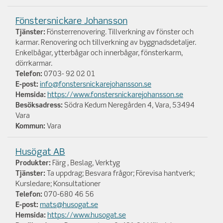
Fönstersnickare Johansson
Tjänster:
Fönsterrenovering. Tillverkning av fönster och
karmar. Renovering och tillverkning av byggnadsdetaljer.
Enkelbågar, ytterbågar och innerbågar, fönsterkarm,
dörrkarmar.
Telefon:
0703- 92 02 01
E-post:
info@fonstersnickarejohansson.se
Hemsida:
https://www.fonstersnickarejohansson.se
Besöksadress:
Södra Kedum Neregården 4, Vara, 53494
Vara
Kommun:
Vara
Husögat AB
Produkter:
Färg , Beslag, Verktyg
Tjänster:
Ta uppdrag; Besvara frågor; Förevisa hantverk;
Kursledare; Konsultationer
Telefon:
070-680 46 56
E-post:
mats@husogat.se
Hemsida:
https://www.husogat.se