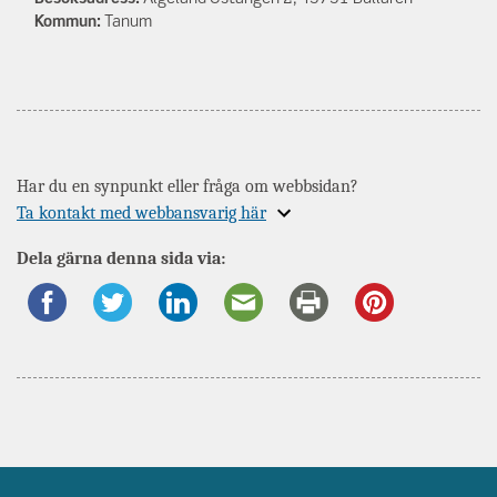
Kommun:
Tanum
Har du en synpunkt eller fråga om webbsidan?
Expandera
Ta kontakt med webbansvarig här
information
Dela gärna denna sida via:
om