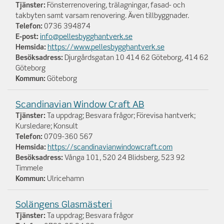
Tjänster:
Fönsterrenovering, trälagningar, fasad- och
takbyten samt varsam renovering. Även tillbyggnader.
Telefon:
0736 394874
E-post:
info@pellesbygghantverk.se
Hemsida:
https://www.pellesbygghantverk.se
Besöksadress:
Djurgårdsgatan 10 414 62 Göteborg, 414 62
Göteborg
Kommun:
Göteborg
Scandinavian Window Craft AB
Tjänster:
Ta uppdrag; Besvara frågor; Förevisa hantverk;
Kursledare; Konsult
Telefon:
0709-360 567
Hemsida:
https://scandinavianwindowcraft.com
Besöksadress:
Vånga 101, 520 24 Blidsberg, 523 92
Timmele
Kommun:
Ulricehamn
Solängens Glasmästeri
Tjänster:
Ta uppdrag; Besvara frågor