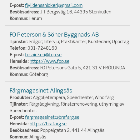
E-post:
flylidenssnickeri@gmail.com
Besöksadress:
J T Bergsväg 16, 44395 Stenkullen
Kommun:
Lerum
FO Peterson & Söner Byggnads AB
Tjänster:
Frågor; Intervju; Praktikanter; Kursledare; Uppdrag
Telefon:
031-7248160
E-post:
fosnickeri@fop.se
Hemsida:
https://www.fop.se
Besöksadress:
FO Petersons Gata 5, 421 31 V. FRÖLUNDA
Kommun:
Göteborg
Färgmagasinet Alingsås
Produkter:
Äggoljetempera, Speedheater, Wibo färg
Tjänster:
Färgrådgivning, fönsterrenovering, uthyrning av
Speedheater.
E-post:
fargmagasinet@brafarg.se
Hemsida:
https://brafarg.se
Besöksadress:
Poppelgatan 2, 441 44 Alingsås
Kommun:
Alingsås