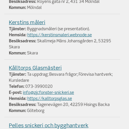
Besöksadress:
Royens gata nr 2, 431 34 Mölndal
Kommun:
Mölndal
Kerstins måleri
Tjänster:
Byggnadsmåleri (se presentation).
Hemsida:
https://kerstinsmaleri.webnode.se
Besöksadress:
Skallmeja Måns Johansgården 2, 53295
Skara
Kommun:
Skara
Kålltorps Glasmästeri
Tjänster:
Ta uppdrag; Besvara frågor; Förevisa hantverk;
Kursledare
Telefon:
073-3990020
E-post:
info@zjcfonster-snickeri.se
Hemsida:
https://kalltorpsglas.se
Besöksadress:
Tagenevägen 20, 42259 Hisings Backa
Kommun:
Göteborg
Pelles snickeri och bygghantverk