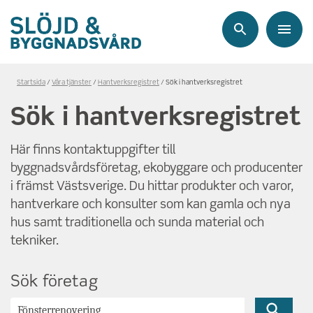
Sök
Meny
Länkstig,
Startsida
Våra tjänster
Hantverksregistret
Sök i hantverksregistret
du
Sök i hantverksregistret
är
på
Här finns kontaktuppgifter till
sidan
byggnadsvårdsföretag, ekobyggare och producenter
Sök
i
i främst Västsverige. Du hittar produkter och varor,
hantverksregistret
hantverkare och konsulter som kan gamla och nya
hus samt traditionella och sunda material och
tekniker.
Sök företag