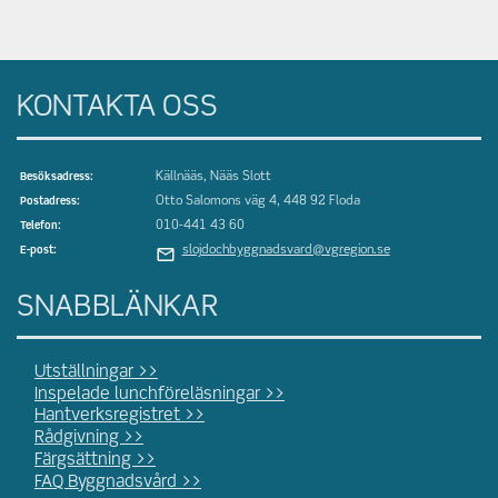
KONTAKTA OSS
Källnääs, Nääs Slott
Besöksadress:
Otto Salomons väg 4, 448 92 Floda
Postadress:
010-441 43 60
Telefon:
slojdochbyggnadsvard@vgregion.se
E-post:
SNABBLÄNKAR
Utställningar >>
Inspelade lunchföreläsningar >>
Hantverksregistret >>
Rådgivning >>
Färgsättning >>
FAQ Byggnadsvård >>