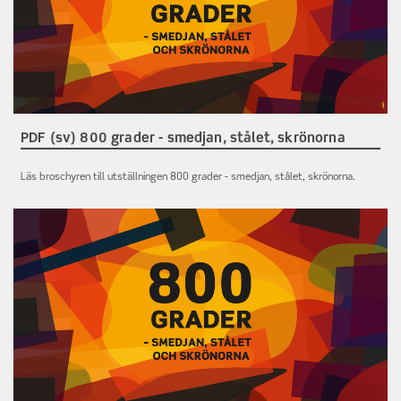
PDF (sv) 800 grader - smedjan, stålet, skrönorna
Läs broschyren till utställningen 800 grader - smedjan, stålet, skrönorna.