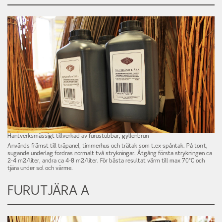
Hantverksmässigt tillverkad av furustubbar, gyllenbrun
Används främst till träpanel, timmerhus och trätak som t.ex spåntak. På torrt,
sugande underlag fordras normalt två strykningar. Åtgång första strykningen ca
2-4 m2/liter, andra ca 4-8 m2/liter. För bästa resultat värm till max 70°C och
tjära under sol och värme.
FURUTJÄRA A