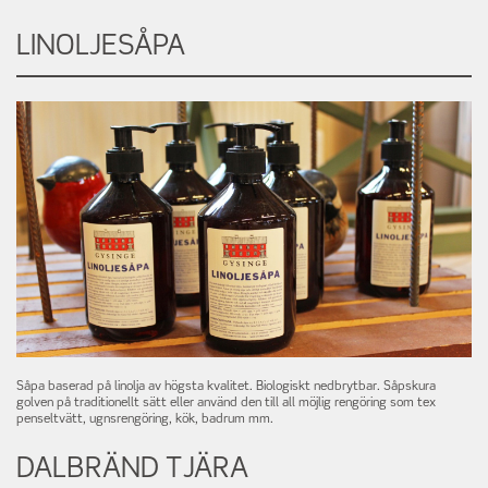
LINOLJESÅPA
Såpa baserad på linolja av högsta kvalitet. Biologiskt nedbrytbar. Såpskura
golven på traditionellt sätt eller använd den till all möjlig rengöring som tex
penseltvätt, ugnsrengöring, kök, badrum mm.
DALBRÄND TJÄRA