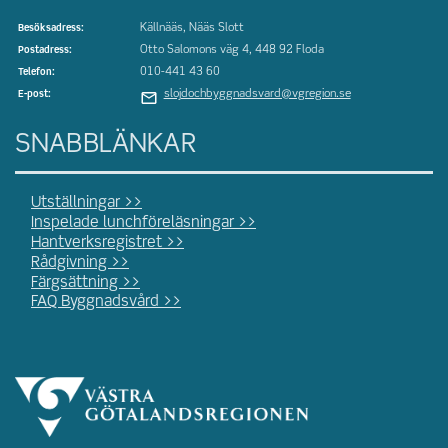
Källnääs, Nääs Slott
Besöksadress:
Otto Salomons väg 4, 448 92 Floda
Postadress:
010-441 43 60
Telefon:
slojdochbyggnadsvard@vgregion.se
E-post:
SNABBLÄNKAR
Utställningar >>
Inspelade lunchföreläsningar >>
Hantverksregistret >>
Rådgivning >>
Färgsättning >>
FAQ Byggnadsvård >>