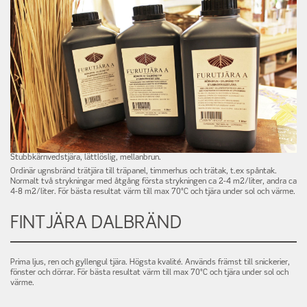
Stubbkärnvedstjära, lättlöslig, mellanbrun.
Ordinär ugnsbränd trätjära till träpanel, timmerhus och trätak, t.ex spåntak.
Normalt två strykningar med åtgång första strykningen ca 2-4 m2/liter, andra ca
4-8 m2/liter. För bästa resultat värm till max 70°C och tjära under sol och värme.
FINTJÄRA DALBRÄND
Prima ljus, ren och gyllengul tjära. Högsta kvalité. Används främst till snickerier,
fönster och dörrar. För bästa resultat värm till max 70°C och tjära under sol och
värme.