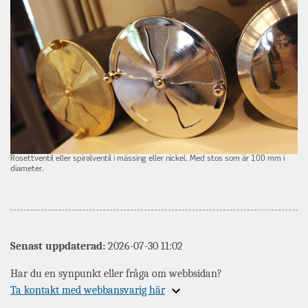
Rosettventil eller spiralventil i mässing eller nickel. Med stos som är 100 mm i
diameter.
Senast uppdaterad:
2026-07-30 11:02
Har du en synpunkt eller fråga om webbsidan?
Expandera
Ta kontakt med webbansvarig här
information