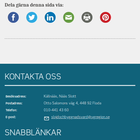
Dela gärna denna sida via:
om
KONTAKTA OSS
Källnääs, Nääs Slott
Besöksadress:
Otto Salomons väg 4, 448 92 Floda
Postadress:
010-441 43 60
Telefon:
slojdochbyggnadsvard@vgregion.se
E-post:
SNABBLÄNKAR