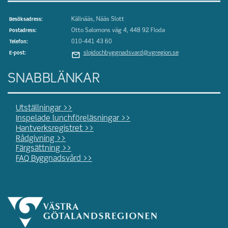
Källnääs, Nääs Slott
Besöksadress:
Otto Salomons väg 4, 448 92 Floda
Postadress:
010-441 43 60
Telefon:
slojdochbyggnadsvard@vgregion.se
E-post:
SNABBLÄNKAR
Utställningar >>
Inspelade lunchföreläsningar >>
Hantverksregistret >>
Rådgivning >>
Färgsättning >>
FAQ Byggnadsvård >>