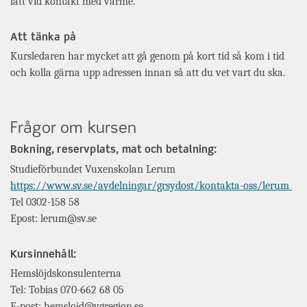
lätt vid kontakt med värme.
Att tänka på
Kursledaren har mycket att gå genom på kort tid så kom i tid
och kolla gärna upp adressen innan så att du vet vart du ska.
Frågor om kursen
Bokning, reservplats, mat och betalning:
Studieförbundet Vuxenskolan Lerum
https://www.sv.se/avdelningar/grsydost/kontakta-oss/lerum
Tel 0302-158 58
Epost: lerum@sv.se
Kursinnehåll:
Hemslöjdskonsulenterna
Tel: Tobias 070-662 68 05
E-post: hemslojd@vgregion.se