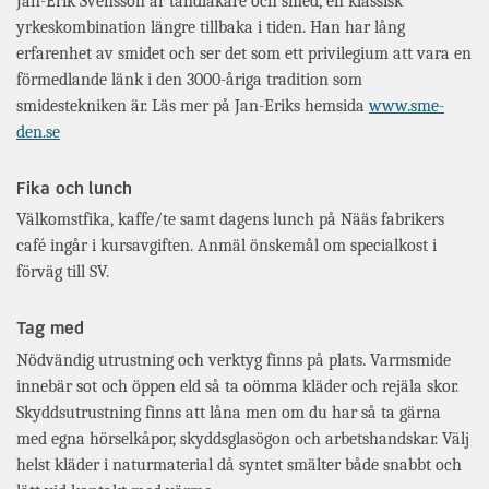
Jan-Erik Svensson är tandläkare och smed, en klassisk
yrkeskombination längre tillbaka i tiden. Han har lång
erfarenhet av smidet och ser det som ett privilegium att vara en
förmedlande länk i den 3000-åriga tradition som
smidestekniken är. Läs mer på Jan-Eriks hemsida
www.sme-
den.se
Fika och lunch
Välkomstfika, kaffe/te samt dagens lunch på Nääs fabrikers
café ingår i kursavgiften. Anmäl önskemål om specialkost i
förväg till SV.
Tag med
Nödvändig utrustning och verktyg finns på plats. Varmsmide
innebär sot och öppen eld så ta oömma kläder och rejäla skor.
Skyddsutrustning finns att låna men om du har så ta gärna
med egna hörselkåpor, skyddsglasögon och arbetshandskar. Välj
helst kläder i naturmaterial då syntet smälter både snabbt och