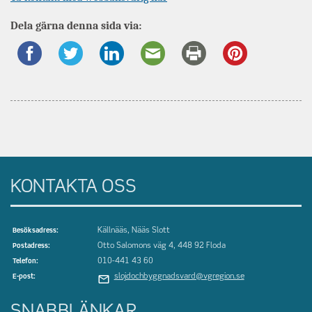
information
Dela gärna denna sida via:
om
KONTAKTA OSS
Källnääs, Nääs Slott
Besöksadress:
Otto Salomons väg 4, 448 92 Floda
Postadress:
010-441 43 60
Telefon:
slojdochbyggnadsvard@vgregion.se
E-post: