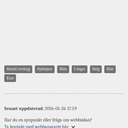
Metall/verktyg
Nybörjare
Nääs
2 dagar
Helg
Höst
Kurs
Senast uppdaterad:
2026-05-26 17:59
Har du en synpunkt eller fråga om webbsidan?
Expandera
Ta kontakt med webbansvarig här