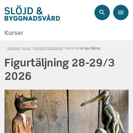
Sök
Meny
Kurser
Länkstig,
Startsida
Kurser
KURSER PUBLICERADE
10-11/10-26 Figurtäljning
du
Figurtäljning 28-29/3
är
på
2026
sidan
Figurtäljning
28-
29/3
2026