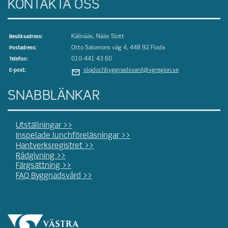
KONTAKTA OSS
Källnääs, Nääs Slott
Besöksadress:
Otto Salomons väg 4, 448 92 Floda
Postadress:
010-441 43 60
Telefon:
slojdochbyggnadsvard@vgregion.se
E-post:
SNABBLÄNKAR
Utställningar >>
Inspelade lunchföreläsningar >>
Hantverksregistret >>
Rådgivning >>
Färgsättning >>
FAQ Byggnadsvård >>