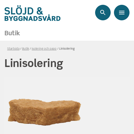
Sök
Meny
Butik
Länkstig,
Startsida
Butik
Isolering och papp
Linisolering
du
Linisolering
är
på
sidan
Linisolering