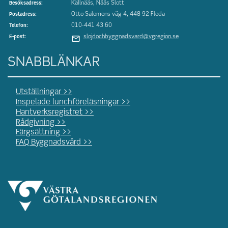
Källnääs, Nääs Slott
Besöksadress:
Otto Salomons väg 4, 448 92 Floda
Postadress:
010-441 43 60
Telefon:
slojdochbyggnadsvard@vgregion.se
E-post:
SNABBLÄNKAR
Utställningar >>
Inspelade lunchföreläsningar >>
Hantverksregistret >>
Rådgivning >>
Färgsättning >>
FAQ Byggnadsvård >>