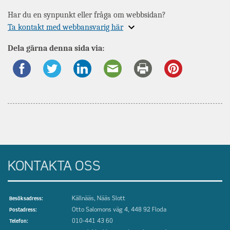
Har du en synpunkt eller fråga om webbsidan?
Expandera
Ta kontakt med webbansvarig här
information
Dela gärna denna sida via:
om
KONTAKTA OSS
Källnääs, Nääs Slott
Besöksadress:
Otto Salomons väg 4, 448 92 Floda
Postadress:
010-441 43 60
Telefon: