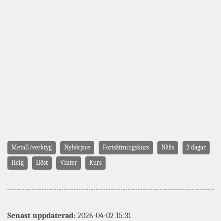
Metall/verktyg
Nybörjare
Fortsättningskurs
Nääs
2 dagar
Helg
Höst
Vinter
Kurs
Senast uppdaterad:
2026-04-02 15:31