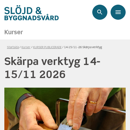
Sök
Meny
Kurser
Länkstig,
Startsida
Kurser
KURSER PUBLICERADE
14-15/11 -26 Skärpa verktyg
du
Skärpa verktyg 14-
är
på
15/11 2026
sidan
Skärpa
verktyg
14-
15/11
2026