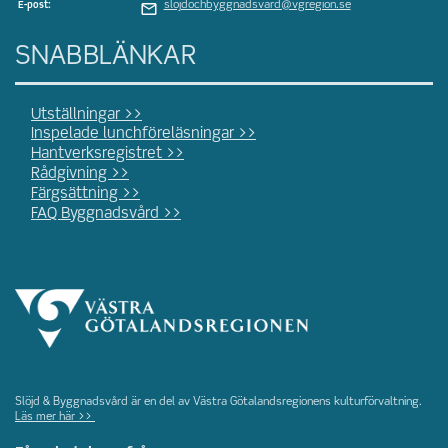
slojdochbyggnadsvard@vgregion.se
E-post:
SNABBLÄNKAR
Utställningar >>
Inspelade lunchföreläsningar >>
Hantverksregistret >>
Rådgivning >>
Färgsättning >>
FAQ Byggnadsvård >>
Slöjd & Byggnadsvård är en del av Västra Götalandsregionens kulturförvaltning.
Läs mer här >>