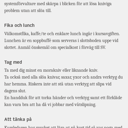
systemförvaltare med skärpa i blicken för att lösa kniviga
problem utan att slöa till.
Fika och lunch
Välkomstfika, kaffe/te och enklare lunch ingår i kursavgiften.
Lunchen är en soppbuffé som serveras i slottsboden uppe vid
slottet. Anmäl önskemål om specialkost i förväg till SV.
Tag med
Ta med dig minst en morakniv eller liknande kniv.
Ta också med alla slöa knivar, saxar, yxor och andra verktyg du
har hemma. Riskera inte att stå utan verktyg att slipa vid
dagens slut.
En handduk för att torka händer och verktyg samt ett förkläde
kan vara bra att ha då vi jobbar med våtslipning.
Att tänka på
Kursledaren har mycket att lära ut på kort tid så var noga med