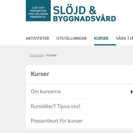
AKTIVITETER
UTSTÄLLNINGAR
KURSER
VÅRA TJ
Länkstig,
Startsida
Kurser
du
är
Kurser
på
sidan
Om kurserna
Kurser
Kursidéer? Tipsa oss!
Presentkort för kurser