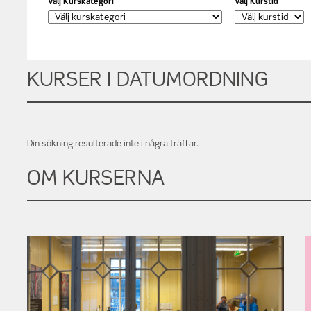
i
Välj Kurskategori
Välj Kurstid
n
i
k
KURSER I DATUMORDNING
Din sökning resulterade inte i några träffar.
OM KURSERNA